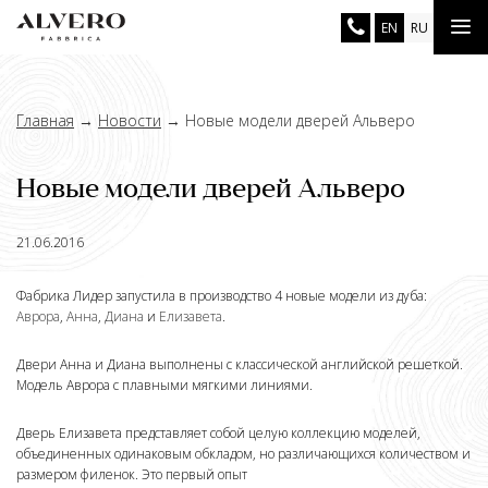
Перейти
Tog
EN
RU
к
основному
nav
содержанию
Главная
→
Новости
→
Новые модели дверей Альверо
Новые модели дверей Альверо
21.06.2016
Фабрика Лидер запустила в производство 4 новые модели из дуба:
Аврора
,
Анна
,
Диана
и
Елизавета
.
Двери Анна и Диана выполнены с классической английской решеткой.
Модель Аврора с плавными мягкими линиями.
Дверь Елизавета представляет собой целую коллекцию моделей,
объединенных одинаковым обкладом, но различающихся количеством и
размером филенок. Это первый опыт