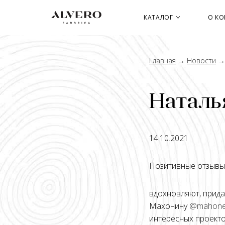
Перейти
к
КАТАЛОГ
О К
основному
содержанию
Главная
→
Новости
Наталь
14.10.2021
Позитивные отзывы
вдохновляют, прид
Махонину
@mahoner
интересных проекто