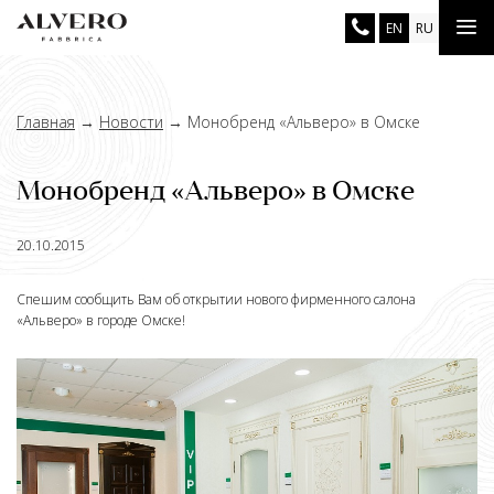
Перейти
Tog
EN
RU
к
основному
nav
содержанию
Главная
→
Новости
→
Монобренд «Альверо» в Омске
Монобренд «Альверо» в Омске
20.10.2015
Спешим сообщить Вам об открытии нового фирменного салона
«Альверо» в городе Омске!