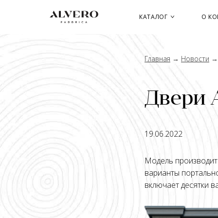
Перейти
к
КАТАЛОГ
О К
основному
содержанию
Главная
→
Новости
Двери 
19.06.2022
Модель производитс
варианты портально
включает десятки в