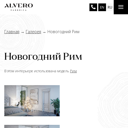
Перейти
Tog
EN
RU
к
основному
nav
содержанию
Главная
→
Галерея
→
Новогодний Рим
Новогодний Рим
В этом интерьере использована модель
Рим