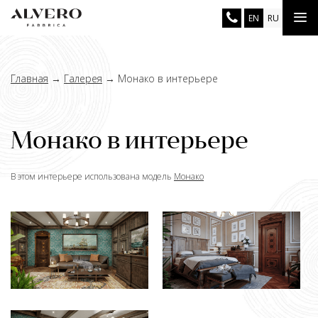
Перейти
Tog
EN
RU
к
основному
nav
содержанию
Главная
→
Галерея
→
Монако в интерьере
Монако в интерьере
В этом интерьере использована модель
Монако