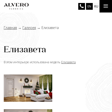
Перейти
Tog
EN
RU
к
основному
nav
содержанию
Главная
→
Галерея
→
Елизавета
Елизавета
В этом интерьере использована модель
Елизавета