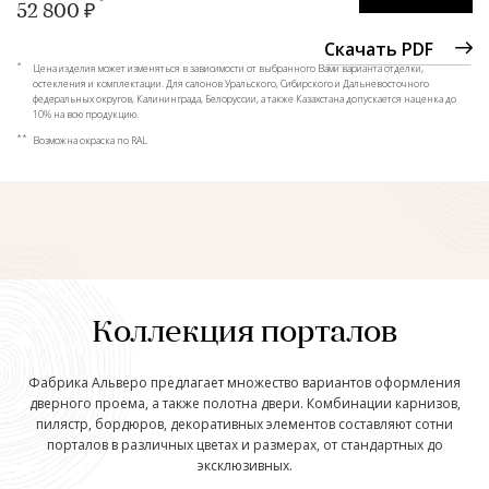
52 800 ₽
Скачать PDF
*
Цена изделия может изменяться в зависимости от выбранного Вами варианта отделки,
остекления и комплектации. Для салонов Уральского, Сибирского и Дальневосточного
федеральных округов, Калининграда, Белоруссии, а также Казахстана допускается наценка до
10% на всю продукцию.
**
Возможна окраска по RAL
Коллекция порталов
Фабрика Альверо предлагает множество вариантов оформления
дверного проема, а также полотна двери. Комбинации карнизов,
пилястр, бордюров, декоративных элементов составляют сотни
порталов в различных цветах и размерах, от стандартных до
эксклюзивных.