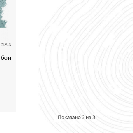
пород
обои
Показано 3 из 3