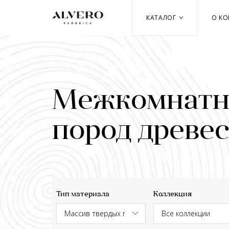
Перейти
к
КАТАЛОГ
О К
основному
содержанию
Межкомнатны
пород древе
Тип материала
Коллекция