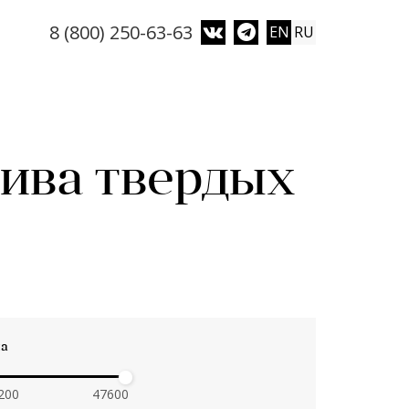
8 (800) 250-63-63
EN
RU
ива твердых
а