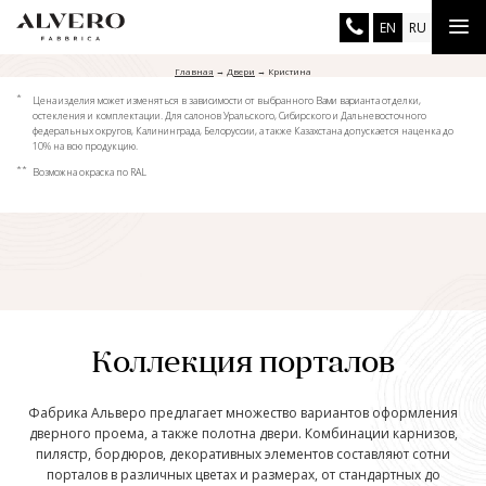
Перейти
Tog
EN
RU
к
основному
nav
содержанию
Главная
→
Двери
→
Кристина
Кристина
*
Цена изделия может изменяться в зависимости от выбранного Вами варианта отделки,
остекления и комплектации. Для салонов Уральского, Сибирского и Дальневосточного
федеральных округов, Калининграда, Белоруссии, а также Казахстана допускается наценка до
10% на всю продукцию.
Материал двери:
массив дуба
**
Возможна окраска по RAL
Коллекция порталов
Фабрика Альверо предлагает множество вариантов оформления
дверного проема, а также полотна двери. Комбинации карнизов,
пилястр, бордюров, декоративных элементов составляют сотни
порталов в различных цветах и размерах, от стандартных до