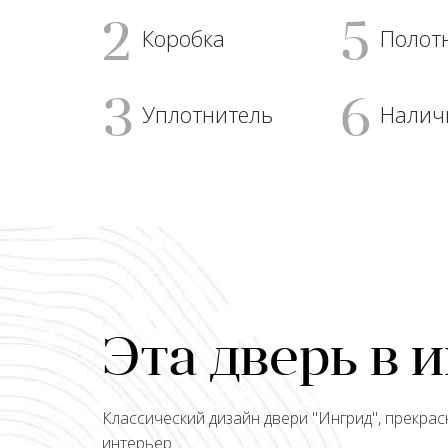
2
5
Коробка
Полот
3
6
Уплотнитель
Налич
Эта дверь в 
Классический дизайн двери "
Ингрид
", прекра
интерьер