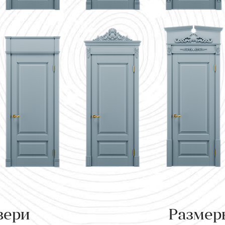
вери
Размер