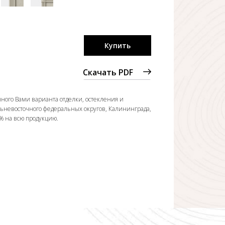
Купить
Скачать PDF
ного Вами варианта отделки, остекления и
льневосточного федеральных округов, Калининграда,
0% на всю продукцию.