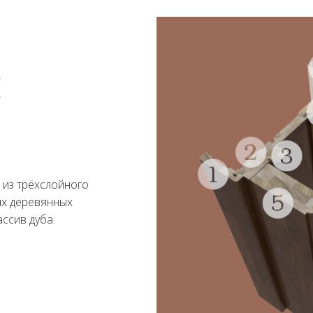
я
 из трёхслойного
ых деревянных
ссив дуба.