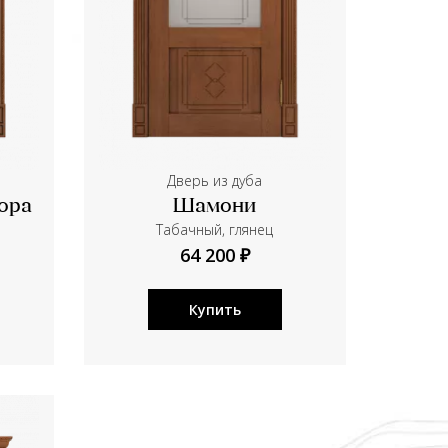
Дверь из дуба
ора
Шамони
Табачный, глянец
64 200 ₽
Купить