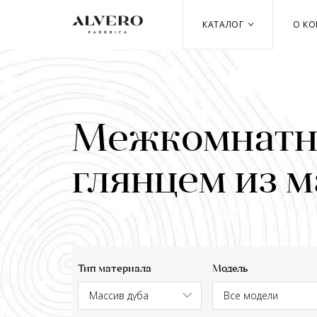
Перейти
к
КАТАЛОГ
О К
основному
содержанию
Межкомнатны
глянцем из м
Тип материала
Модель