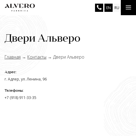
Перейти
Tog
EN
RU
к
основному
nav
содержанию
Двери Альверо
Главная
→
Контакты
→
Двери Альверо
Адрес:
г. Адлер, ул. Ленина, 96
Телефоны:
+7 (918) 911-33-35