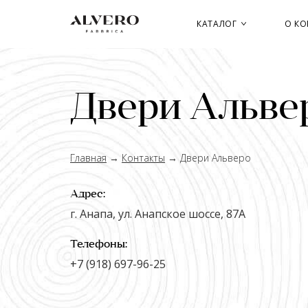
Перейти
к
КАТАЛОГ
О К
основному
содержанию
Двери Альве
Главная
→
Контакты
→
Двери Альверо
Адрес:
г. Анапа, ул. Анапское шоссе, 87А
Телефоны:
+7 (918) 697-96-25