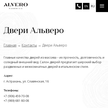
Перейти
Tog
EN
RU
к
основному
nav
содержанию
Двери Альверо
Главная
→
Контакты
→
Двери Альверо
Главные качества дверей из массива – их прочность, долговечность и
солидный внешний вид. Салон дверей предлагает широкий выбор
раздвижных и межкомнатных дверей в итальянском стиле.
Адрес:
г. Астрахань, ул. Славянская, 16
Телефоны:
+7 (906) 459-70-08
+7 (989) 681-80-08