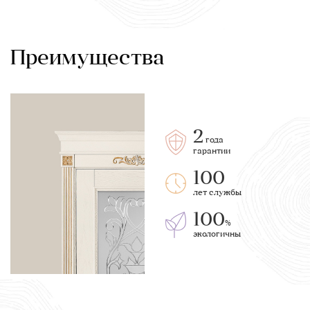
Преимущества
2
года
гарантии
100
лет службы
100
%
экологичны