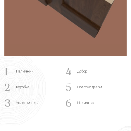
1
4
Наличник
Добор
2
5
Коробка
Полотно двери
3
6
Уплотнитель
Наличник