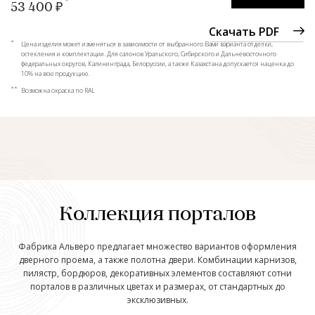
53 400 ₽
Скачать PDF
*
Цена изделия может изменяться в зависимости от выбранного Вами варианта отделки,
остекления и комплектации. Для салонов Уральского, Сибирского и Дальневосточного
федеральных округов, Калининграда, Белоруссии, а также Казахстана допускается наценка до
10% на всю продукцию.
**
Возможна окраска по RAL
Коллекция порталов
Фабрика Альверо предлагает множество вариантов оформления
дверного проема, а также полотна двери. Комбинации карнизов,
пилястр, бордюров, декоративных элементов составляют сотни
порталов в различных цветах и размерах, от стандартных до
эксклюзивных.