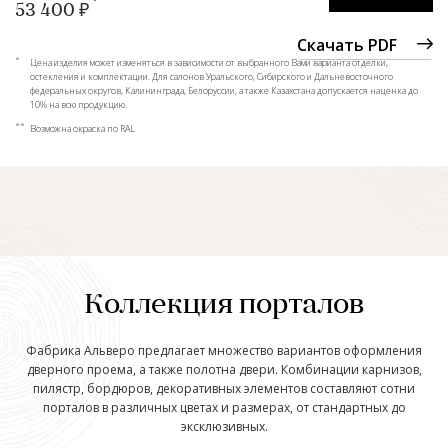
53 400 ₽
Скачать PDF
*
Цена изделия может изменяться в зависимости от выбранного Вами варианта отделки,
остекления и комплектации. Для салонов Уральского, Сибирского и Дальневосточного
федеральных округов, Калининграда, Белоруссии, а также Казахстана допускается наценка до
10% на всю продукцию.
**
Возможна окраска по RAL
Коллекция порталов
Фабрика Альверо предлагает множество вариантов оформления
дверного проема, а также полотна двери. Комбинации карнизов,
пилястр, бордюров, декоративных элементов составляют сотни
порталов в различных цветах и размерах, от стандартных до
эксклюзивных.