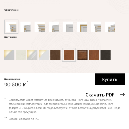
Обрамление
Цвет двери
Купить
Цена полотна:
90 500 ₽
Скачать PDF
*
Цена изделия может изменяться в зависимости от выбранного Вами варианта отделки,
остекления и комплектации. Для салонов Уральского, Сибирского и Дальневосточного
федеральных округов, Калининграда, Белоруссии, а также Казахстана допускается наценка до
10% на всю продукцию.
**
Возможна окраска по RAL