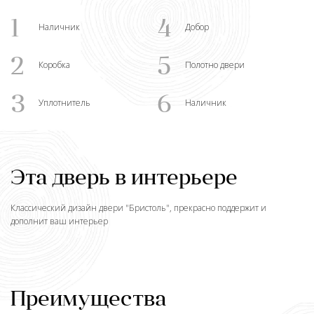
1
4
Наличник
Добор
2
5
Коробка
Полотно двери
3
6
Уплотнитель
Наличник
Эта дверь в интерьере
Классический дизайн двери "
Бристоль
", прекрасно поддержит и
дополнит ваш интерьер
Преимущества