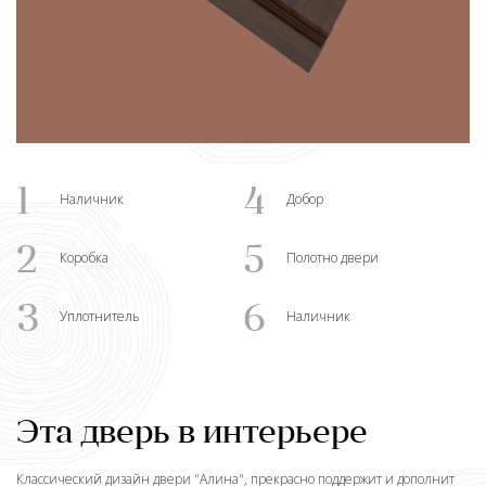
1
4
Наличник
Добор
2
5
Коробка
Полотно двери
3
6
Уплотнитель
Наличник
Эта дверь в интерьере
Классический дизайн двери "
Алина
", прекрасно поддержит и дополнит