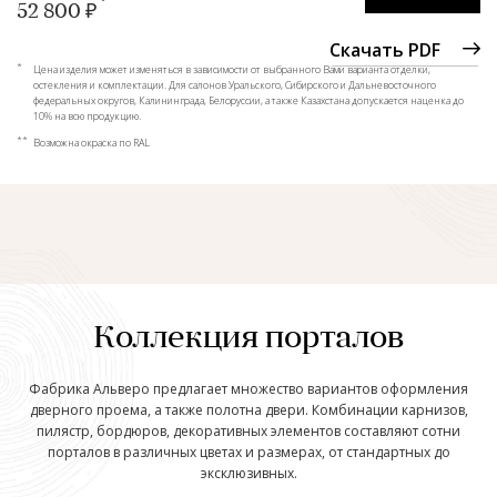
52 800 ₽
Скачать PDF
*
Цена изделия может изменяться в зависимости от выбранного Вами варианта отделки,
остекления и комплектации. Для салонов Уральского, Сибирского и Дальневосточного
федеральных округов, Калининграда, Белоруссии, а также Казахстана допускается наценка до
10% на всю продукцию.
**
Возможна окраска по RAL
Коллекция порталов
Фабрика Альверо предлагает множество вариантов оформления
дверного проема, а также полотна двери. Комбинации карнизов,
пилястр, бордюров, декоративных элементов составляют сотни
порталов в различных цветах и размерах, от стандартных до
эксклюзивных.