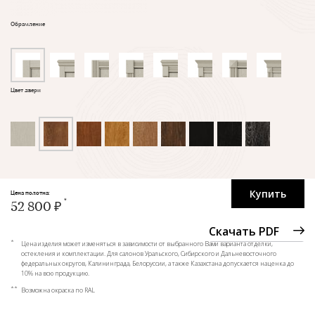
Обрамление
Цвет двери
Купить
Цена полотна:
52 800 ₽
Скачать PDF
*
Цена изделия может изменяться в зависимости от выбранного Вами варианта отделки,
остекления и комплектации. Для салонов Уральского, Сибирского и Дальневосточного
федеральных округов, Калининграда, Белоруссии, а также Казахстана допускается наценка до
10% на всю продукцию.
**
Возможна окраска по RAL