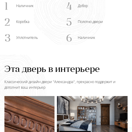
1
4
Наличник
Добор
2
5
Коробка
Полотно двери
3
6
Уплотнитель
Наличник
Эта дверь в интерьере
Классический дизайн двери "
Александра
", прекрасно поддержит и
дополнит ваш интерьер