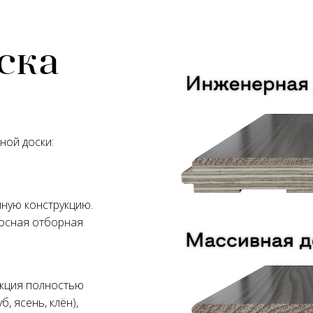
ска
ной доски:
ную конструкцию.
лосная отборная
укция полностью
, ясень, клён),