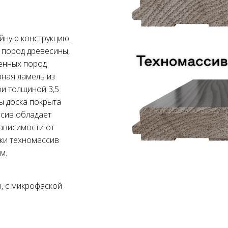
йную конструкцию.
 пород древесины,
енных пород
рная ламель из
ои толщиной 3,5
ы доска покрыта
ссив обладает
ависимости от
зки техномассив
м.
, с микрофаской