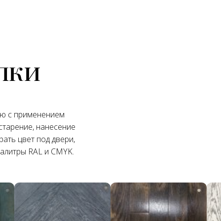
лки
ую с применением
старение, нанесение
ать цвет под двери,
палитры RAL и CMYK.