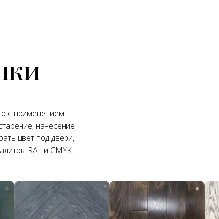
лки
ую с применением
старение, нанесение
ать цвет под двери,
палитры RAL и CMYK.