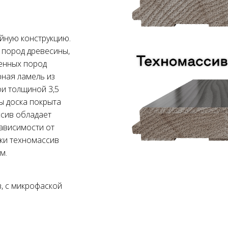
йную конструкцию.
 пород древесины,
енных пород
рная ламель из
ои толщиной 3,5
ы доска покрыта
ссив обладает
ависимости от
зки техномассив
м.
, с микрофаской