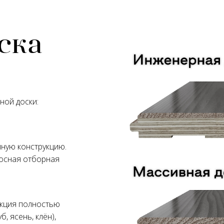
ска
ной доски:
ную конструкцию.
лосная отборная
укция полностью
, ясень, клён),