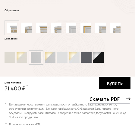
Обрамление
Цвет двери
Купить
Цена полотна:
71 400 ₽
Скачать PDF
*
Цена изделия может изменяться в зависимости от выбранного Вами варианта отделки,
остекления и комплектации. Для салонов Уральского, Сибирского и Дальневосточного
федеральных округов, Калининграда, Белоруссии, а также Казахстана допускается наценка до
10% на всю продукцию.
**
Возможна окраска по RAL