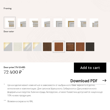
Framing
Door color
Add to cart
Door price STANDARD:
72 400 ₽
Download PDF
*
Цена изделия может изменяться в зависимости от выбранного Вами варианта отделки,
остекления и комплектации. Для салонов Уральского, Сибирского и Дальневосточного
федеральных округов, Калининграда, Белоруссии, а также Казахстана допускается наценка до
10% на всю продукцию.
**
Возможна окраска по RAL