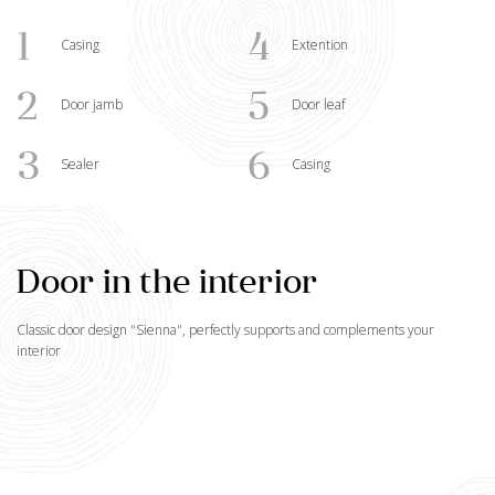
1
4
Casing
Extention
2
5
Door jamb
Door leaf
3
6
Sealer
Casing
Door in the interior
Classic door design "
Sienna
", perfectly supports and complements your
interior