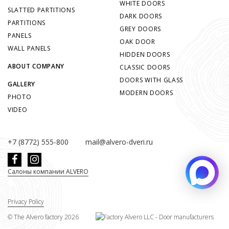
WHITE DOORS
SLATTED PARTITIONS
DARK DOORS
PARTITIONS
GREY DOORS
PANELS
OAK DOOR
WALL PANELS
HIDDEN DOORS
ABOUT COMPANY
CLASSIC DOORS
DOORS WITH GLASS
GALLERY
MODERN DOORS
PHOTO
VIDEO
+7 (8772) 555-800
mail@alvero-dveri.ru
Салоны компании ALVERO
Privacy Policy
©
The Alvero factory
2026