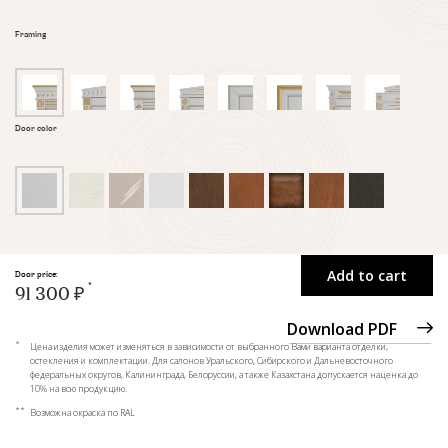
Framing
Door color
Add to cart
Door price:
91 300 ₽
Download PDF
*
Цена изделия может изменяться в зависимости от выбранного Вами варианта отделки,
остекления и комплектации. Для салонов Уральского, Сибирского и Дальневосточного
федеральных округов, Калининграда, Белоруссии, а также Казахстана допускается наценка до
10% на всю продукцию.
**
Возможна окраска по RAL