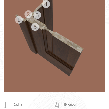
1
4
Casing
Extention