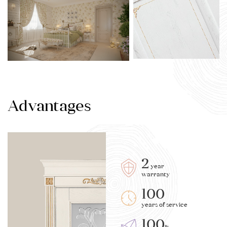
Advantages
2
year
warranty
100
years of service
100