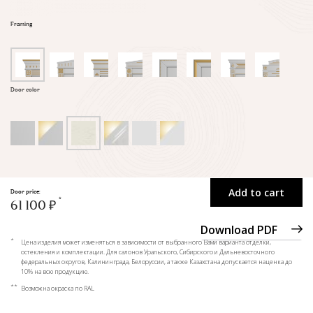
Framing
Door color
Add to cart
Door price:
61 100 ₽
Download PDF
*
Цена изделия может изменяться в зависимости от выбранного Вами варианта отделки,
остекления и комплектации. Для салонов Уральского, Сибирского и Дальневосточного
федеральных округов, Калининграда, Белоруссии, а также Казахстана допускается наценка до
10% на всю продукцию.
**
Возможна окраска по RAL