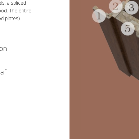
ls, a spliced
ood. The entire
d plates).
ion
af