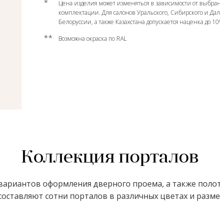
*
Цена изделия может изменяться в зависимости от выбран
комплектации. Для салонов Уральского, Сибирского и Да
Белоруссии, а также Казахстана допускается наценка до 1
**
Возможна окраска по RAL
Коллекция порталов
ариантов оформления дверного проема, а также полот
оставляют сотни порталов в различных цветах и размер