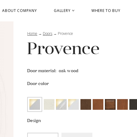
ABOUT COMPANY
GALLERY
WHERE TO BUY
Home
→
Doors
→
Provence
Provence
Door material:
oak wood
Door color
Design