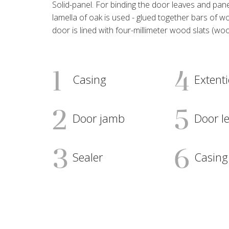
Solid-panel. For binding the door leaves and pane
lamella of oak is used - glued together bars of w
door is lined with four-millimeter wood slats (woo
1
4
Casing
Extent
2
5
Door jamb
Door le
3
6
Sealer
Casing