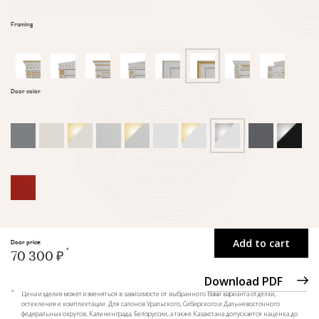
Framing
Door color
Add to cart
Door price:
70 300 ₽
Download PDF
*
Цена изделия может изменяться в зависимости от выбранного Вами варианта отделки,
остекления и комплектации. Для салонов Уральского, Сибирского и Дальневосточного
федеральных округов, Калининграда, Белоруссии, а также Казахстана допускается наценка до