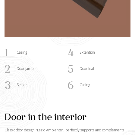
1
4
Casing
Extention
2
5
Door jamb
Door leaf
3
6
Sealer
Casing
Door in the interior
Classic door design "
Lazio Ambiente
", perfectly supports and complements