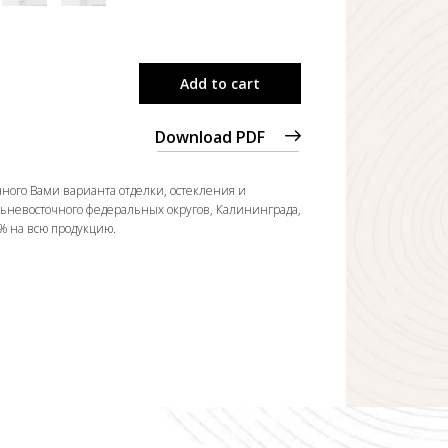
Add to cart
Download PDF
ного Вами варианта отделки, остекления и
льневосточного федеральных округов, Калининграда,
0% на всю продукцию.