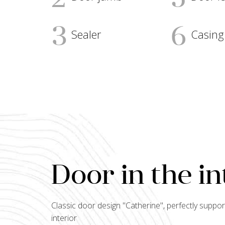
2
5
3
6
Sealer
Casing
Door in the in
Classic door design "
Catherine
", perfectly supp
interior