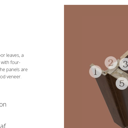
or leaves, a
 with four-
The panels are
od veneer.
ion
af