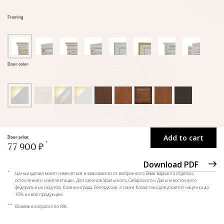
Framing
Door color
Add to cart
Door price:
77 900 ₽
Download PDF
*
Цена изделия может изменяться в зависимости от выбранного Вами варианта отделки,
остекления и комплектации. Для салонов Уральского, Сибирского и Дальневосточного
федеральных округов, Калининграда, Белоруссии, а также Казахстана допускается наценка до
10% на всю продукцию.
**
Возможна окраска по RAL