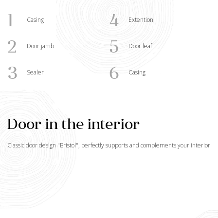
1
4
Casing
Extention
2
5
Door jamb
Door leaf
3
6
Sealer
Casing
Door in the interior
Classic door design "
Bristol
", perfectly supports and complements your interior