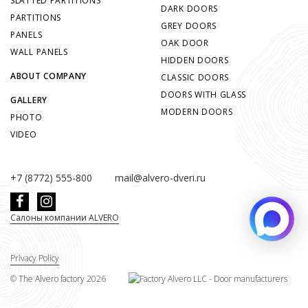
SLATTED PARTITIONS
DARK DOORS
PARTITIONS
GREY DOORS
PANELS
OAK DOOR
WALL PANELS
HIDDEN DOORS
ABOUT COMPANY
CLASSIC DOORS
DOORS WITH GLASS
GALLERY
MODERN DOORS
PHOTO
VIDEO
+7 (8772) 555-800
mail@alvero-dveri.ru
Салоны компании ALVERO
Privacy Policy
©
The Alvero factory
2026