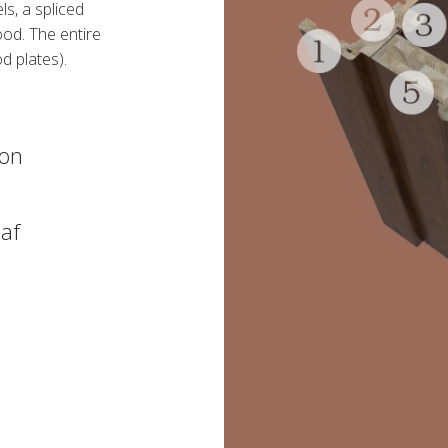
ls, a spliced
ood. The entire
d plates).
ion
af