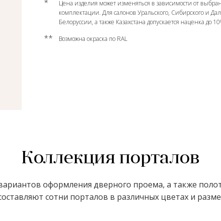
*
Цена изделия может изменяться в зависимости от выбран
комплектации. Для салонов Уральского, Сибирского и Да
Белоруссии, а также Казахстана допускается наценка до 1
**
Возможна окраска по RAL
Коллекция порталов
ариантов оформления дверного проема, а также полот
оставляют сотни порталов в различных цветах и размер