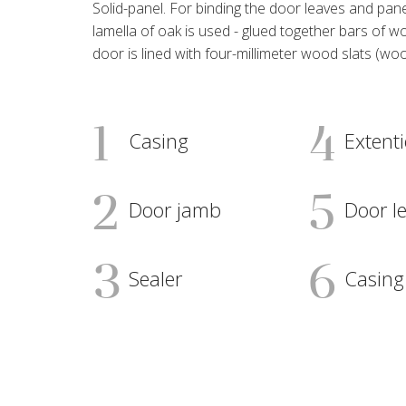
Solid-panel. For binding the door leaves and pane
lamella of oak is used - glued together bars of w
door is lined with four-millimeter wood slats (woo
1
4
Casing
Extent
2
5
Door jamb
Door le
3
6
Sealer
Casing