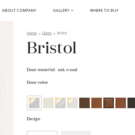
ABOUT COMPANY
GALLERY
WHERE TO BUY
Home
→
Doors
→
Bristol
Bristol
Door material:
oak wood
Door color
Design