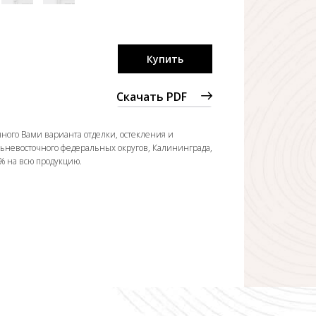
Купить
Скачать PDF
ного Вами варианта отделки, остекления и
льневосточного федеральных округов, Калининграда,
0% на всю продукцию.