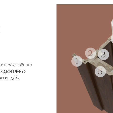
я
 из трёхслойного
ых деревянных
ссив дуба.