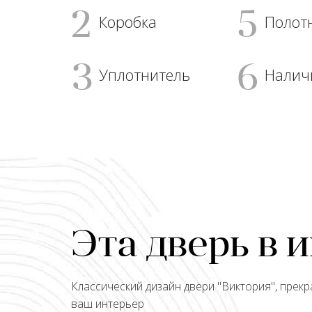
2
5
Коробка
Полот
3
6
Уплотнитель
Налич
Эта дверь в 
Классический дизайн двери "
Виктория
", прек
ваш интерьер