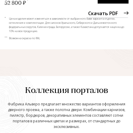
52 800 ₽
Скачать PDF
*
Цена изделия может изменяться в зависимости от выбранного Вами варианта отделки,
остекления и комплектации. Для салонов Уральского, Сибирского и Дальневосточного
федеральных округов, Калининграда, Белоруссии, а также Казахстана допускается наценка до
10% на всю продукцию.
**
Возможна окраска по RAL
Коллекция порталов
Фабрика Альверо предлагает множество вариантов оформления
дверного проема, а также полотна двери. Комбинации карнизов,
пилястр, бордюров, декоративных элементов составляют сотни
порталов в различных цветах и размерах, от стандартных до
эксклюзивных.