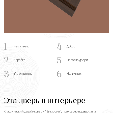
1
4
Наличник
Добор
2
5
Коробка
Полотно двери
3
6
Уплотнитель
Наличник
Эта дверь в интерьере
Классический дизайн двери "
Виктория
", прекрасно поддержит и