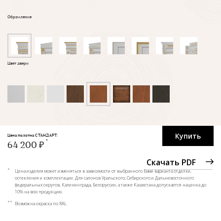
Обрамление
Цвет двери
Купить
Цена полотна СТАНДАРТ:
64 200 ₽
Скачать PDF
*
Цена изделия может изменяться в зависимости от выбранного Вами варианта отделки,
остекления и комплектации. Для салонов Уральского, Сибирского и Дальневосточного
федеральных округов, Калининграда, Белоруссии, а также Казахстана допускается наценка до
10% на всю продукцию.
**
Возможна окраска по RAL