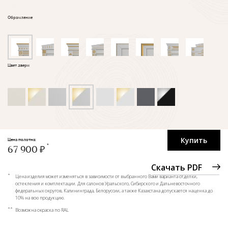
Обрамление
Цвет двери
Купить
Цена полотна:
67 900 ₽
Скачать PDF
*
Цена изделия может изменяться в зависимости от выбранного Вами варианта отделки,
остекления и комплектации. Для салонов Уральского, Сибирского и Дальневосточного
федеральных округов, Калининграда, Белоруссии, а также Казахстана допускается наценка до
10% на всю продукцию.
**
Возможна окраска по RAL