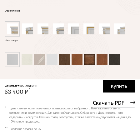
Обрамление
Цвет двери
Купить
Цена полотна СТАНДАРТ:
53 400 ₽
Скачать PDF
*
Цена изделия может изменяться в зависимости от выбранного Вами варианта отделки,
остекления и комплектации. Для салонов Уральского, Сибирского и Дальневосточного
федеральных округов, Калининграда, Белоруссии, а также Казахстана допускается наценка до
10% на всю продукцию.
**
Возможна окраска по RAL