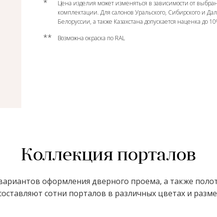
*
Цена изделия может изменяться в зависимости от выбран
комплектации. Для салонов Уральского, Сибирского и Да
Белоруссии, а также Казахстана допускается наценка до 1
**
Возможна окраска по RAL
Коллекция порталов
ариантов оформления дверного проема, а также полот
оставляют сотни порталов в различных цветах и размер