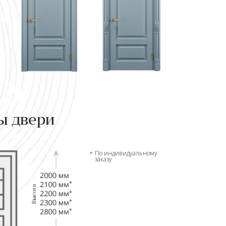
ы двери
По индивидуальному
заказу