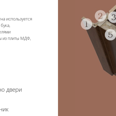
на используется
бука,
елями
ы из плиты МДФ,
но двери
ник