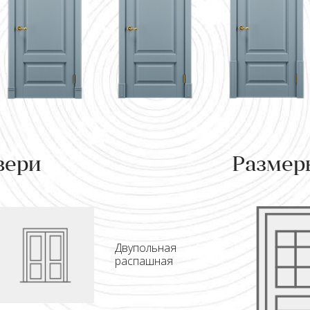
вери
Размер
Двупольная
распашная