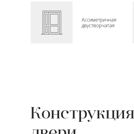
Ассиметричная
двустворчатая
Конструкци
двери