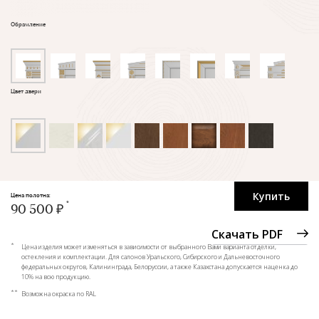
Обрамление
Цвет двери
Купить
Цена полотна:
90 500 ₽
Скачать PDF
*
Цена изделия может изменяться в зависимости от выбранного Вами варианта отделки,
остекления и комплектации. Для салонов Уральского, Сибирского и Дальневосточного
федеральных округов, Калининграда, Белоруссии, а также Казахстана допускается наценка до
10% на всю продукцию.
**
Возможна окраска по RAL