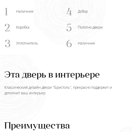
1
4
Наличник
Добор
2
5
Коробка
Полотно двери
3
6
Уплотнитель
Наличник
Эта дверь в интерьере
Классический дизайн двери "
Бристоль
", прекрасно поддержит и
дополнит ваш интерьер
Преимущества