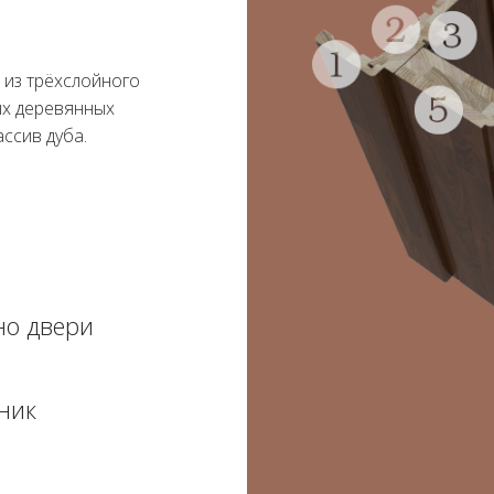
 из трёхслойного
ых деревянных
ссив дуба.
но двери
ник