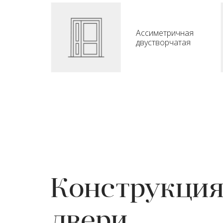
Ассиметричная
двустворчатая
Конструкци
двери