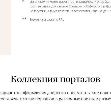
*
Цена изделия может изменяться в зависимости от выбран
комплектации. Для салонов Уральского, Сибирского и Да
Белоруссии, а также Казахстана допускается наценка до 1
**
Возможна окраска по RAL
Коллекция порталов
ариантов оформления дверного проема, а также полот
оставляют сотни порталов в различных цветах и размер