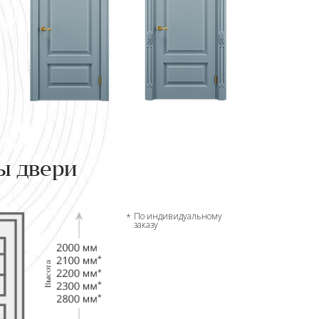
ы двери
По индивидуальному
заказу