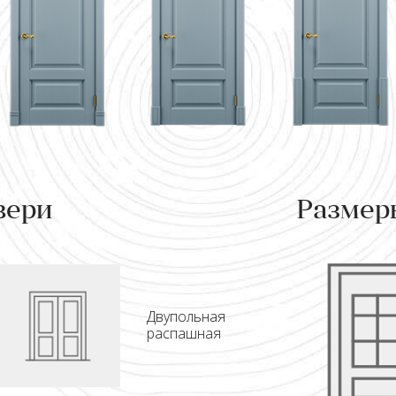
вери
Размер
Двупольная
распашная